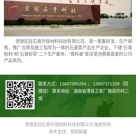
常德宏冠石膏环保材料科技有限公司，是一家集研发、生产销
售、推广应用及施工指导为一体的石膏类产品生产企业。
下辖
“石膏
粉料”和“石膏砂浆”二个生产基地，
“膏科泰”是深受消费者喜爱的公司
产品系
列。
联系方式：13607365284 ； 13687371339（同
微信） 联系地址：湖南省澧县王家厂镇双庆村二
组
常德宏冠石膏环保材料科技有限公司 版权所有
技术支持：
竞网智赢