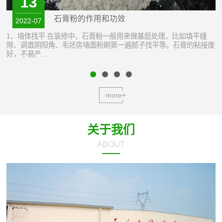
13
石膏粉的作用和功效
2022-07
1、墙体找平 在装修中，石膏粉一般用来做基层处理，比如填平缝
隙、调直阴阳角、毛坯房墙面粉刷第一遍腻子找平等。石膏的粘接度
好，不易产...
随
more+
关于我们
ABOUT